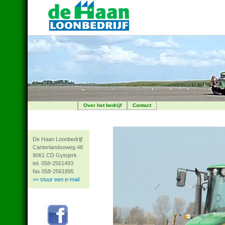
Over het bedrijf
Contact
De Haan Loonbedrijf
Canterlandseweg 48
9061 CD Gytsjerk
tel. 058-2561493
fax 058-2561895
>> stuur een e-mail